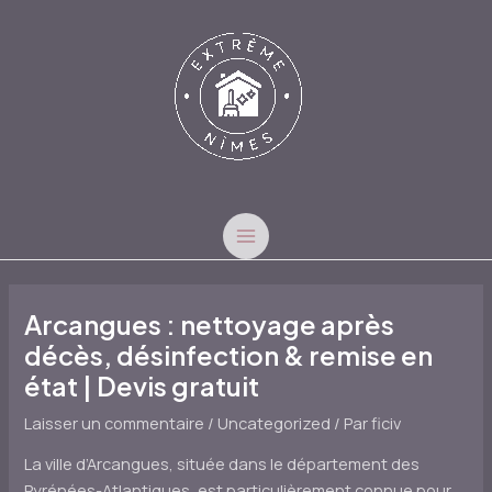
Aller
au
contenu
MAIN
MENU
Arcangues : nettoyage après
décès, désinfection & remise en
état | Devis gratuit
Laisser un commentaire
/
Uncategorized
/ Par
ficiv
La ville d’Arcangues, située dans le département des
Pyrénées-Atlantiques, est particulièrement connue pour