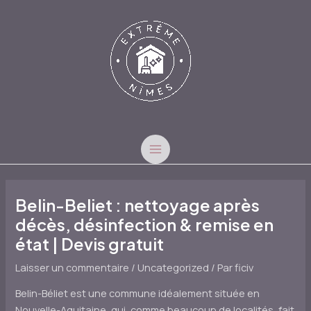
Aller
au
contenu
MAIN
MENU
Belin-Beliet : nettoyage après
décès, désinfection & remise en
état | Devis gratuit
Laisser un commentaire
/
Uncategorized
/ Par
ficiv
Belin-Béliet est une commune idéalement située en
Nouvelle-Aquitaine, qui, comme beaucoup de localités, fait