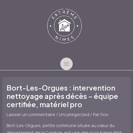
Aller
au
contenu
MAIN
MENU
Bort-Les-Orgues : intervention
nettoyage après décès – équipe
certifiée, matériel pro
Laisser un commentaire
/
Uncategorized
/ Par
ficiv
Bort-Les-Orgues, petite commune située au cœur du
département de la Corrèze, est une ville où la tranquillité