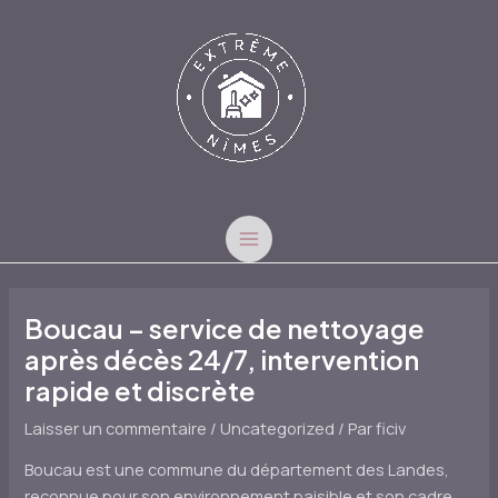
Aller
au
contenu
MAIN
MENU
Boucau – service de nettoyage
après décès 24/7, intervention
rapide et discrète
Laisser un commentaire
/
Uncategorized
/ Par
ficiv
Boucau est une commune du département des Landes,
reconnue pour son environnement paisible et son cadre