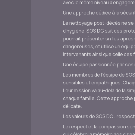
avec le même niveau d’engageme
Une approche dédiée à la sécurit
Le nettoyage post-décès ne se li
d’hygiène. SOS DC suit des proto
pourrait présenter un lieu aprè
dangereuses, et utilise un équip
intervenants ainsi que celle des 
Une équipe passionnée par son 
Les membres de l’équipe de SOS
sensibles et empathiques. Chaq
Leur mission va au-delà de la sim
chaque famille. Cette approche p
délicate.
Les valeurs de SOS DC : respec
Le respect et la compassion sont
qui célèbre la mémoire des dispa