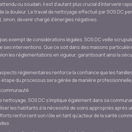
attendu ou soudain, il est d’autant plus crucial d’intervenir ra
e la douleur. Le travail de nettoyage effectué par SOS DC per
t, sinon, devenir chargé d’énergies négatives.
pas exempt de considérations légales. SOS DC veille scrupu
e ses interventions. Que ce soit dans des maisons particuliè
lon les réglementations en vigueur, garantissant ainsi la sécu
 aspects réglementaires renforce la confiance que les famille
 étape du processus sera gérée de manière professionnelle,
a communauté
 de nettoyage, SOS DC s’implique également dans sa communau
biliser les habitants à la nécessité de soins appropriés après 
efforts renforcent son rôle en tant qu’acteur de la santé comm
lles.