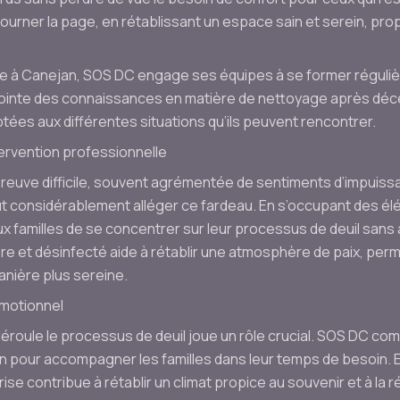
tourner la page, en rétablissant un espace sain et serein, pro
re à Canejan, SOS DC engage ses équipes à se former réguliè
ointe des connaissances en matière de nettoyage après décè
tées aux différentes situations qu’ils peuvent rencontrer.
ervention professionnelle
reuve difficile, souvent agrémentée de sentiments d’impuiss
ut considérablement alléger ce fardeau. En s’occupant des él
familles de se concentrer sur leur processus de deuil sans a
e et désinfecté aide à rétablir une atmosphère de paix, perm
anière plus sereine.
émotionnel
éroule le processus de deuil joue un rôle crucial. SOS DC com
on pour accompagner les familles dans leur temps de besoin. 
se contribue à rétablir un climat propice au souvenir et à la r