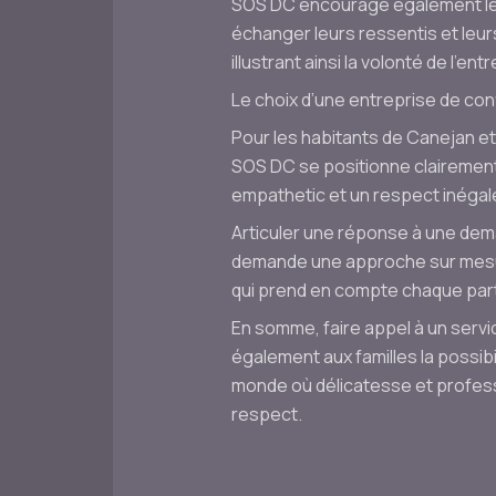
SOS DC encourage également le p
échanger leurs ressentis et leur
illustrant ainsi la volonté de l’e
Le choix d’une entreprise de co
Pour les habitants de Canejan et
SOS DC se positionne clairemen
empathetic et un respect inégalé
Articuler une réponse à une dem
demande une approche sur mesur
qui prend en compte chaque parti
En somme, faire appel à un serv
également aux familles la possibil
monde où délicatesse et profess
respect.