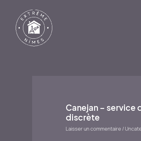
Aller
au
contenu
Canejan – service 
discrète
Laisser un commentaire
/
Uncate