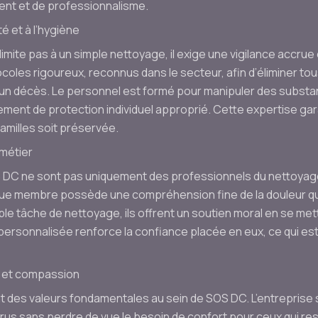
nt et de professionnalisme.
é et à l’hygiène
mite pas à un simple nettoyage, il exige une vigilance accrue 
coles rigoureux, reconnus dans le secteur, afin d’éliminer tou
s un décès. Le personnel est formé pour manipuler des subst
ement de protection individuel approprié. Cette expertise gara
familles soit préservée.
métier
 DC ne sont pas uniquement des professionnels du nettoyage
ue membre possède une compréhension fine de la douleur q
ple tâche de nettoyage, ils offrent un soutien moral en se me
ersonnalisée renforce la confiance placée en eux, ce qui est
t et compassion
 des valeurs fondamentales au sein de SOS DC. L’entreprise s
rus sans perdre de vue le besoin de confort pour ceux qui re