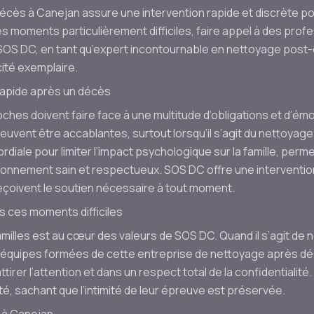
écès à Canejan assure une intervention rapide et discrète po
es moments particulièrement difficiles, faire appel à des pro
SOS DC, en tant qu’expert incontournable en nettoyage post-
ité exemplaire.
 rapide après un décès
oches doivent faire face à une multitude d’obligations et d’é
 peuvent être accablantes, surtout lorsqu’il s’agit du nettoyage
rdiale pour limiter l’impact psychologique sur la famille, per
ronnement sain et respectueux. SOS DC offre une intervention
 reçoivent le soutien nécessaire à tout moment.
ns ces moments difficiles
amilles est au cœur des valeurs de SOS DC. Quand il s’agit de 
Les équipes formées de cette entreprise de nettoyage après d
ttirer l’attention et dans un respect total de la confidentialit
té, sachant que l’intimité de leur épreuve est préservée.