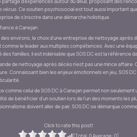
artage d’expériences autour du deuil, proposant des rencon
s vécus. Ce soutien psychosocial est tout aussi important qu
ntreprise de s’inscrire dans une démarche holistique.
nfiance à Canejan
 des environs, le choix d’une entreprise de nettoyage après d
t comme le leader aux multiples compétences. Avec une équi
 des familles, il est indéniable que SOS DC est la référence d
ande de nettoyage après décès n’est pas une mince affaire. 
e. Connaissant bien les enjeux émotionnels en jeu, SOS DC
cularité.
ice comme celui de SOS DC à Canejan permet non seulement u
ité de bénéficier d’un soutien lors de l’un des moments les plus
ionnalisme doivent aller de pair, SOS DC se démarque comme
Click to rate this post!
[Total:
0
Average:
0
]