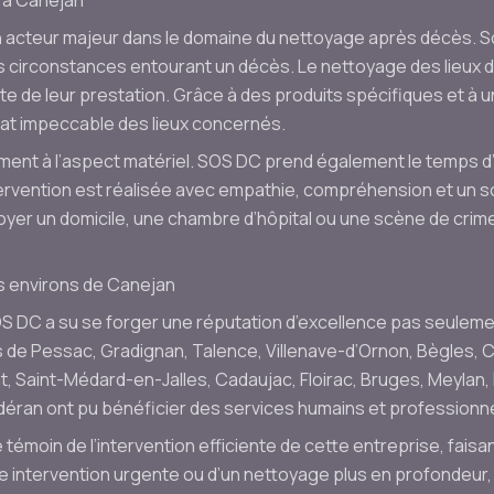
 à Canejan
acteur majeur dans le domaine du nettoyage après décès. S
 circonstances entourant un décès. Le nettoyage des lieux de
te de leur prestation. Grâce à des produits spécifiques et à un
at impeccable des lieux concernés.
lement à l’aspect matériel. SOS DC prend également le temps 
rvention est réalisée avec empathie, compréhension et un souci
ttoyer un domicile, une chambre d’hôpital ou une scène de cr
s environs de Canejan
OS DC a su se forger une réputation d’excellence pas seuleme
ts de Pessac, Gradignan, Talence, Villenave-d’Ornon, Bègles, C
 Saint-Médard-en-Jalles, Cadaujac, Floirac, Bruges, Meylan, E
éran ont pu bénéficier des services humains et professionn
 témoin de l’intervention efficiente de cette entreprise, faisa
une intervention urgente ou d’un nettoyage plus en profondeur,