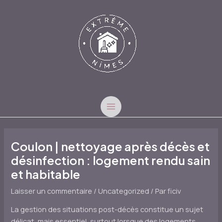
Aller
au
contenu
MAIN
MENU
Coulon | nettoyage après décès et
désinfection : logement rendu sain
et habitable
Laisser un commentaire
/
Uncategorized
/ Par
ficiv
La gestion des situations post-décès constitue un sujet
délicat, mais essentiel, surtout lorsque des logements