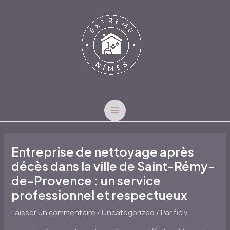
Aller
au
contenu
MAIN
MENU
Entreprise de nettoyage après
décès dans la ville de Saint-Rémy-
de-Provence : un service
professionnel et respectueux
Laisser un commentaire
/
Uncategorized
/ Par
ficiv