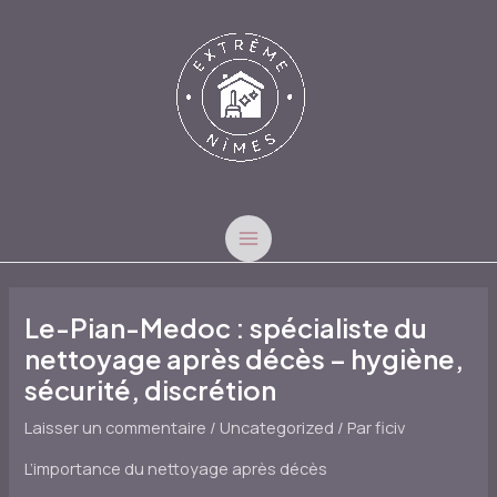
Aller
au
contenu
MAIN
MENU
Le-Pian-Medoc : spécialiste du
nettoyage après décès – hygiène,
sécurité, discrétion
Laisser un commentaire
/
Uncategorized
/ Par
ficiv
L’importance du nettoyage après décès