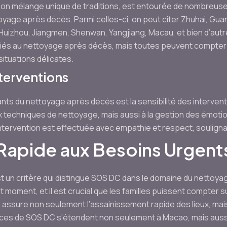
son mélange unique de traditions, est entourée de nombreuses
yage après décès. Parmi celles-ci, on peut citer Zhuhai, Gu
izhou, Jiangmen, Shenwan, Yangjiang, Macau, et bien d’autre
liés au nettoyage après décès, mais toutes peuvent compter 
ituations délicates.
nterventions
ants du nettoyage après décès est la sensibilité des interve
techniques de nettoyage, mais aussi à la gestion des émotio
tervention est effectuée avec empathie et respect, soulignant 
apide aux Besoins Urgent
n est un critère qui distingue SOS DC dans le domaine du netto
 moment, et il est crucial que les familles puissent compter 
ipe assure non seulement l’assainissement rapide des lieux, ma
ices de SOS DC s’étendent non seulement à Macao, mais aussi 