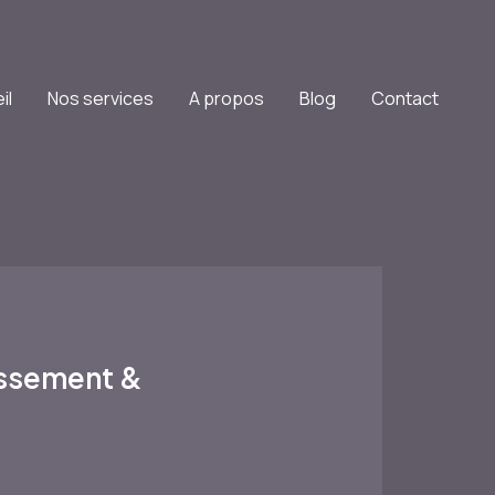
il
Nos services
A propos
Blog
Contact
issement &