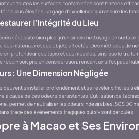
ant que toutes les surfaces contaminées sont traitées effi
é les plus élevées, un gage d’excellence qui rassure les famil
estaurer l’Intégrité du Lieu
cès nécessite bien plus qu’un simple nettoyage en surface. 
eux, des matériaux et des objets affectés. Des méthodes de n
e en profondeur des tapis et des meubles, ainsi que le trait
 recoin soit pris en considération, rendant ainsi l’espace habi
urs : Une Dimension Négligée
peuvent s’installer profondément et se révéler difficiles à él
à cause de ces odeurs persistantes. L’utilisation de techniq
ozone, permet de neutraliser les odeurs indésirables. SOS DC m
sans trace des événements tragiques qui s’y sont déroulés.
opre à Macao et Ses Enviro