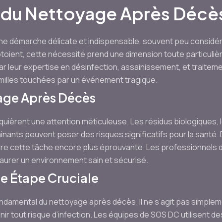
 du Nettoyage Après Décè
e démarche délicate et indispensable, souvent peu considér
côtoient, cette nécessité prend une dimension toute particuli
 leur expertise en désinfection, assainissement, et traitem
amilles touchées par un événement tragique.
yage Après Décès
equièrent une attention méticuleuse. Les résidus biologiques, l
nants peuvent poser des risques significatifs pour la santé. 
re cette tâche encore plus éprouvante. Les professionnels 
staurer un environnement sain et sécurisé.
ne Étape Cruciale
ndamental du nettoyage après décès. Il ne s’agit pas simplem
ir tout risque d’infection. Les équipes de SOS DC utilisent d