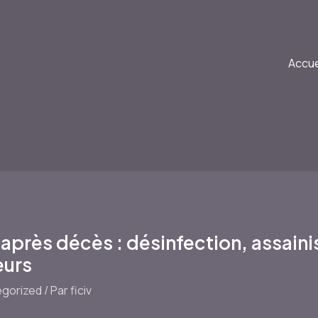
Accue
après décès : désinfection, assain
eurs
gorized
/ Par
ficiv