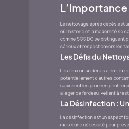
L’Importance
Le nettoyage après décès est un
où l’histoire et la modernité se 
comme SOS DC se distinguent par
sérieux et respect envers les f
Les Défis du Netto
Les lieux où un décès a eu lieu r
potentiellement d’autres contami
subissent les proches peut rend
alléger ce fardeau, veillant à re
La Désinfection : U
La désinfection est un aspect fo
mais d’une nécessité pour préven