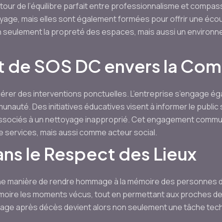
our de l’équilibre parfait entre professionnalisme et compas
age, mais elles sont également formées pour offrir une écout
n seulement la propreté des espaces, mais aussi un environn
 de SOS DC envers la Co
rer des interventions ponctuelles. L’entreprise s’engage é
munauté. Des initiatives éducatives visent à informer le publi
associés à un nettoyage inapproprié. Cet engagement commun
 services, mais aussi comme acteur social.
ns le Respect des Lieux
ne manière de rendre hommage à la mémoire des personnes dis
émoire les moments vécus, tout en permettant aux proches de 
oyage après décès devient alors non seulement une tâche tech