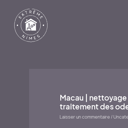
Aller
au
contenu
Macau | nettoyage 
traitement des od
Laisser un commentaire
/
Uncate