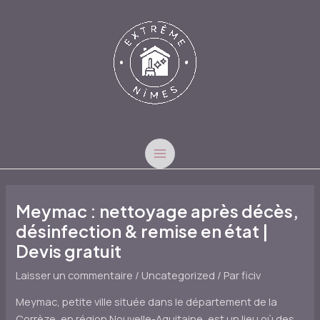
Aller
au
contenu
MAIN
MENU
Meymac : nettoyage après décès,
désinfection & remise en état |
Devis gratuit
Laisser un commentaire
/
Uncategorized
/ Par
ficiv
Meymac, petite ville située dans le département de la
Corrèze, en région Nouvelle-Aquitaine, est un lieu où des