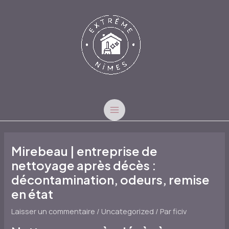
Aller
au
contenu
MAIN
MENU
Mirebeau | entreprise de
nettoyage après décès :
décontamination, odeurs, remise
en état
Laisser un commentaire
/
Uncategorized
/ Par
ficiv