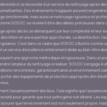
nestérol, la nécessité d’un service de nettoyage après décè
traumatisantes. Des événements tragiques peuvent engendrer
ge émotionnelle, mais aussi un nettoyage rigoureux et profe
comme SOS DC, se révèlent être des alliées précieuses dans
age après décès se démarquent par leur complexité et leur ex
 discrétion et une expertise approfondie. La désinfection, l’a
angulaires. C’est dans ce cadre que SOS DC s’illustre comme 
t un service d’excellence entièrement dédié au bien-être des 
requiert une approche méthodique et rigoureuse. Dans un prem
rendre l’ampleur du nettoyage à réaliser. SOS DC s’engage à ut
itions rencontrées, garantissant ainsi un environnement sain.
porter des équipements de protection appropriés afin d’évite
reux.
ment l’assainissement des lieux. Cela signifie que l’assainis
cessité pour garantir que tout pathogène soit éliminé. Les é
assurer que l’environnement est non seulement propre, mais a