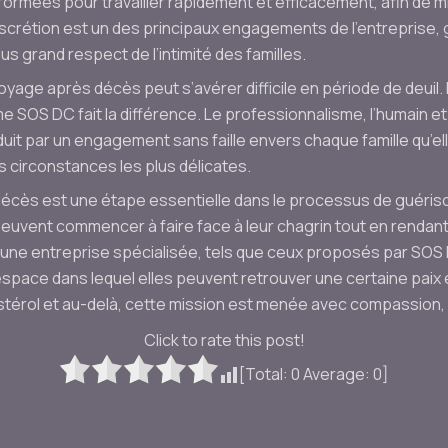
formées pour travailler rapidement et efficacement, afin de m
a discrétion est un des principaux engagements de l’entreprise
us grand respect de l’intimité des familles.
oyage après décès peut s’avérer difficile en période de deuil. 
 SOS DC fait la différence. Le professionnalisme, l’humain et
uit par un engagement sans faille envers chaque famille qu’el
s circonstances les plus délicates.
décès est une étape essentielle dans le processus de guéris
peuvent commencer à faire face à leur chagrin tout en renda
 d’une entreprise spécialisée, tels que ceux proposés par SOS
espace dans lequel elles peuvent retrouver une certaine paix e
rol et au-delà, cette mission est menée avec compassion, r
Click to rate this post!
[Total:
0
Average:
0
]