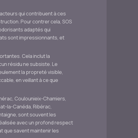
acteurs qui contribuent à ces
truction. Pour contrer cela, SOS
odorisants adaptés qui
tats sont impressionnants, et
rtantes. Cela inclut la
cun résidu ne subsiste. Le
ulement la propreté visible,
ble, en veillant à ce que
amérac, Coulounieix-Chamiers,
lat-la-Canéda, Ribérac,
ontaigne, sont souvent les
réalisée avec un profond respect
at que savent maintenir les