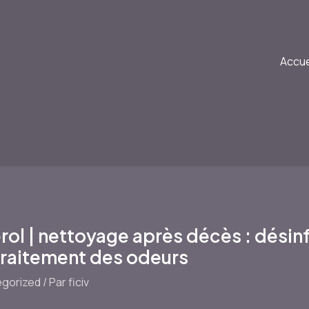
Accue
l | nettoyage après décès : désinf
traitement des odeurs
gorized
/ Par
ficiv