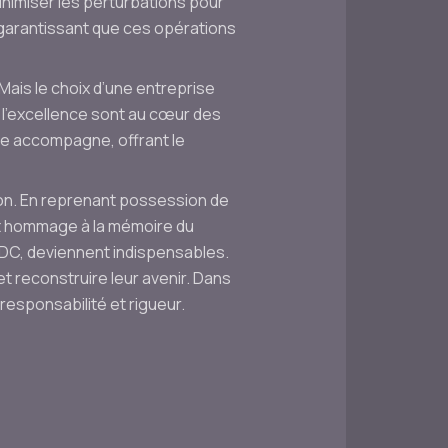
inimiser les perturbations pour
, garantissant que ces opérations
Mais le choix d’une entreprise
 l’excellence sont au cœur des
le accompagne, offrant le
on. En reprenant possession de
nt hommage à la mémoire du
 DC, deviennent indispensables.
t reconstruire leur avenir. Dans
esponsabilité et rigueur.