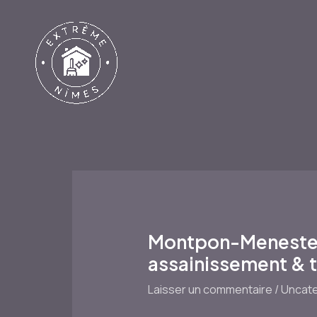
Aller
au
contenu
Montpon-Menestero
assainissement & 
Laisser un commentaire
/
Uncate