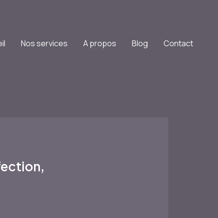
il
Nos services
A propos
Blog
Contact
ection,