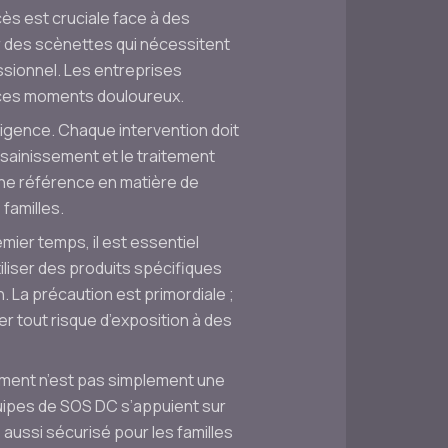
s est cruciale face à des
 des scènettes qui nécessitent
ssionnel. Les entreprises
 ces moments douloureux.
igence. Chaque intervention doit
ssainissement et le traitement
une référence en matière de
familles.
ier temps, il est essentiel
iliser des produits spécifiques
 La précaution est primordiale ;
r tout risque d’exposition à des
sement n’est pas simplement une
quipes de SOS DC s’appuient sur
ussi sécurisé pour les familles