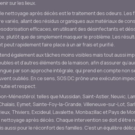
nir sur les lieux.
le nettoyage après décès est le traitement des odeurs. Les f
e variés, allant des résidus organiques aux matériaux de cons
odorisation efficaces, en utilisant des désinfectants et dés
rce, plutôt que de simplement masquer le problème. Les résul
 peut rapidement faire place à un air frais et purifié.
étend également aux tâches moins visibles mais tout aussi impo
eubles et d’autres éléments de la maison, afin d’assurer qu’au
ingue par son approche intégrale, qui prend en compte non se
ent oubliés. En ce sens, SOS DC prône une exécution impecca
nutie et respect.
pon-Ménestérol, telles que Mussidan, Saint-Astier, Neuvic, L
halais, Eymet, Sainte-Foy-la-Grande, Villeneuve-sur-Lot, Sar
eux, Thiviers, Excideuil, Lavalette, Monbazillac et Pays de M
e nettoyage après décès. Chaque intervention se doit d’être 
 aussi pour le réconfort des familles. C’est un équilibre délic