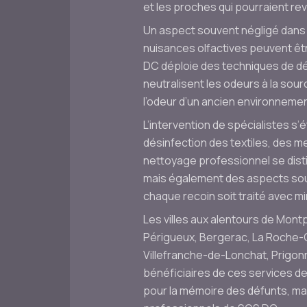
et les proches qui pourraient reve
Un aspect souvent négligé dans 
nuisances olfactives peuvent êtr
DC déploie des techniques de dés
neutralisent les odeurs à la sou
l’odeur d’un ancien environnement
L’intervention de spécialistes s’
désinfection des textiles, des m
nettoyage professionnel se dist
mais également des aspects souv
chaque recoin soit traité avec mi
Les villes aux alentours de Mont
Périgueux, Bergerac, La Roche-C
Villefranche-de-Lonchat, Prigonri
bénéficiaires de ces services d
pour la mémoire des défunts, mais