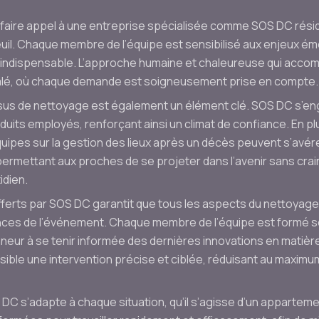
faire appel à une entreprise spécialisée comme SOS DC réside d
euil. Chaque membre de l’équipe est sensibilisé aux enjeux ém
en indispensable. L’approche humaine et chaleureuse qui acc
égalé, où chaque demande est soigneusement prise en compte.
us de nettoyage est également un élément clé. SOS DC s’enga
oduits employés, renforçant ainsi un climat de confiance. En 
uipes sur la gestion des lieux après un décès peuvent s’avérer 
rmettant aux proches de se projeter dans l’avenir sans cra
idien.
offerts par SOS DC garantit que tous les aspects du nettoyag
nces de l’événement. Chaque membre de l’équipe est formé sel
onneur à se tenir informée des dernières innovations en matiè
sible une intervention précise et ciblée, réduisant au maxim
 DC s’adapte à chaque situation, qu’il s’agisse d’un appartemen