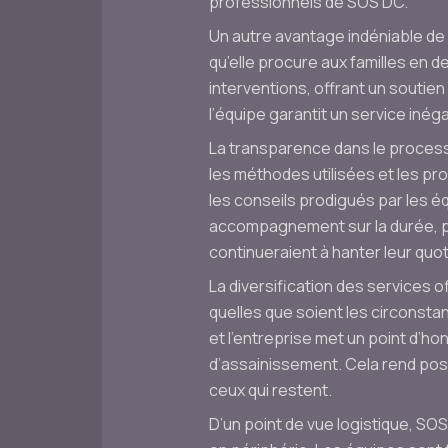
professionnels de SOS DC.
Un autre avantage indéniable de 
qu’elle procure aux familles en d
interventions, offrant un souti
l’équipe garantit un service in
La transparence dans le process
les méthodes utilisées et les pr
les conseils prodigués par les éq
accompagnement sur la durée, pe
continueraient à hanter leur quot
La diversification des services 
quelles que soient les circonsta
et l’entreprise met un point d’h
d’assainissement. Cela rend pos
ceux qui restent.
D’un point de vue logistique, SOS