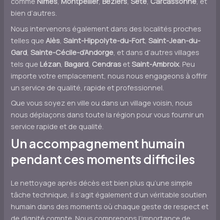
comme
Nîmes
,
Montpellier
,
Béziers
,
Sète
,
Carcassonne
, et
bien d’autres.
Nous intervenons également dans des localités proches
telles que
Alès
,
Saint-Hippolyte-du-Fort
,
Saint-Jean-du-
Gard
,
Sainte-Cécile-d’Andorge
, et dans d’autres villages
tels que
Lézan
,
Bagard
,
Cendras
et
Saint-Ambroix
. Peu
importe votre emplacement, nous nous engageons à offrir
un service de qualité, rapide et professionnel.
Que vous soyez en ville ou dans un village voisin, nous
nous déplaçons dans toute la région pour vous fournir un
service rapide et de qualité.
Un accompagnement humain
pendant ces moments difficiles
Le nettoyage après décès est bien plus qu’une simple
tâche technique, il s’agit également d’un véritable soutien
humain dans des moments où chaque geste de respect et
de dignité compte. Nous comprenons l’importance de