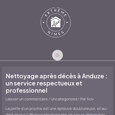
Aller
au
contenu
MAIN
MENU
Nettoyage après décès à Anduze :
un service respectueux et
professionnel
Laisser un commentaire
/
Uncategorized
/ Par
ficiv
La perte d’un proche est une épreuve douloureuse, et au-
delà de la souffrance émotionnelle, plusieurs démarches