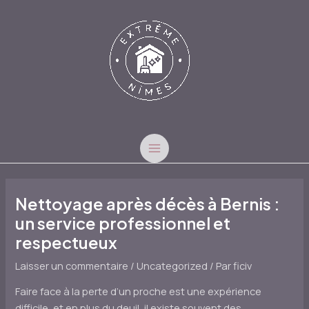
Aller
au
contenu
MAIN
MENU
Nettoyage après décès à Bernis :
un service professionnel et
respectueux
Laisser un commentaire
/
Uncategorized
/ Par
ficiv
Faire face à la perte d’un proche est une expérience
difficile, et en plus du deuil, il existe souvent des