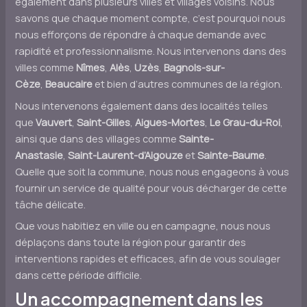
également dans plusieurs villes et villages voisins. Nous
savons que chaque moment compte, c’est pourquoi nous
nous efforçons de répondre à chaque demande avec
rapidité et professionnalisme. Nous intervenons dans des
villes comme
Nîmes
,
Alès
,
Uzès
,
Bagnols-sur-
Cèze
,
Beaucaire
et bien d’autres communes de la région.
Nous intervenons également dans des localités telles
que
Vauvert
,
Saint-Gilles
,
Aigues-Mortes
,
Le Grau-du-Roi
,
ainsi que dans des villages comme
Sainte-
Anastasie
,
Saint-Laurent-d’Aigouze
et
Sainte-Baume
.
Quelle que soit la commune, nous nous engageons à vous
fournir un service de qualité pour vous décharger de cette
tâche délicate.
Que vous habitiez en ville ou en campagne, nous nous
déplaçons dans toute la région pour garantir des
interventions rapides et efficaces, afin de vous soulager
dans cette période difficile.
Un accompagnement dans les