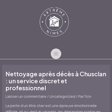
Aller
au
contenu
MAIN
MENU
Nettoyage après décès à Chusclan
: un service discret et
professionnel
Laisser un commentaire
/
Uncategorized
/ Par
ficiv
La perte d’un être cher est une épreuve émotionnelle
difficile, et au-delà du chagrin, les démarches pratiques