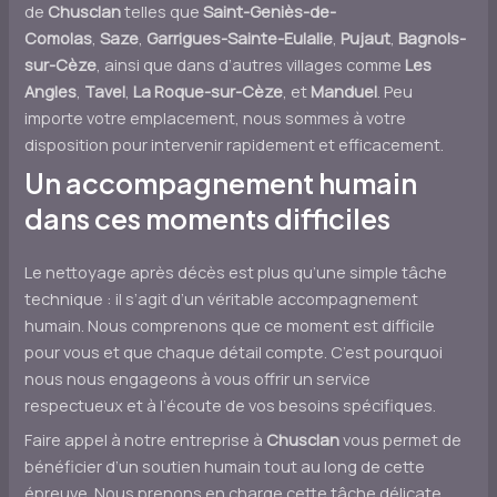
de
Chusclan
telles que
Saint-Geniès-de-
Comolas
,
Saze
,
Garrigues-Sainte-Eulalie
,
Pujaut
,
Bagnols-
sur-Cèze
, ainsi que dans d’autres villages comme
Les
Angles
,
Tavel
,
La Roque-sur-Cèze
, et
Manduel
. Peu
importe votre emplacement, nous sommes à votre
disposition pour intervenir rapidement et efficacement.
Un accompagnement humain
dans ces moments difficiles
Le nettoyage après décès est plus qu’une simple tâche
technique : il s’agit d’un véritable accompagnement
humain. Nous comprenons que ce moment est difficile
pour vous et que chaque détail compte. C’est pourquoi
nous nous engageons à vous offrir un service
respectueux et à l’écoute de vos besoins spécifiques.
Faire appel à notre entreprise à
Chusclan
vous permet de
bénéficier d’un soutien humain tout au long de cette
épreuve. Nous prenons en charge cette tâche délicate,