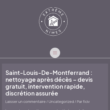
Aller
au
contenu
MAIN
MENU
Saint-Louis-De-Montferrand :
nettoyage après décès – devis
gratuit, intervention rapide,
discrétion assurée
Laisser un commentaire
/
Uncategorized
/ Par
ficiv