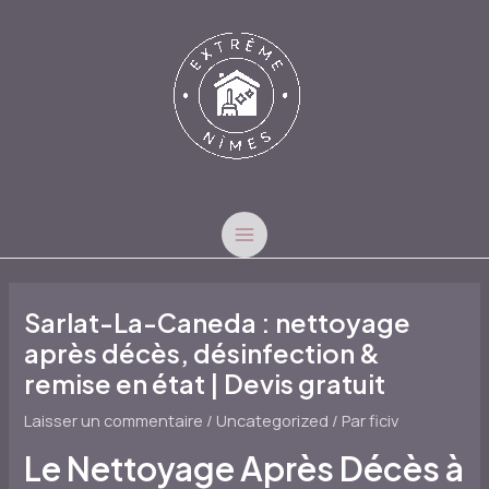
Aller
au
contenu
MAIN
MENU
Sarlat-La-Caneda : nettoyage
après décès, désinfection &
remise en état | Devis gratuit
Laisser un commentaire
/
Uncategorized
/ Par
ficiv
Le Nettoyage Après Décès à