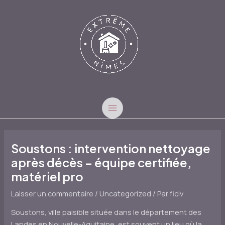
Aller
au
contenu
MAIN
MENU
Soustons : intervention nettoyage
après décès – équipe certifiée,
matériel pro
Laisser un commentaire
/
Uncategorized
/ Par
ficiv
Soustons, ville paisible située dans le département des
Landes en Nouvelle-Aquitaine, est souvent un lieu où la