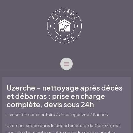
Aller
au
contenu
MAIN
MENU
Uzerche – nettoyage après décès
et débarras : prise en charge
complète, devis sous 24h
Laisser un commentaire
/
Uncategorized
/ Par
ficiv
Uzerche, située dans le département de la Corrèze, est
une ville charmante qui offre un cadre de vie agréable.