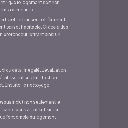
ntir que le logement soit non
uturs occupants.
iciel. Ils traquent et éliminent
nt sain et habitable. Grâce à des
profondeur, offrant ainsi un
 du détail inégalé. L’évaluation
 établissent un plan d’action
ct. Ensuite, le nettoyage
essus inclut non seulement le
inants pourraient subsister.
t que l’ensemble du logement