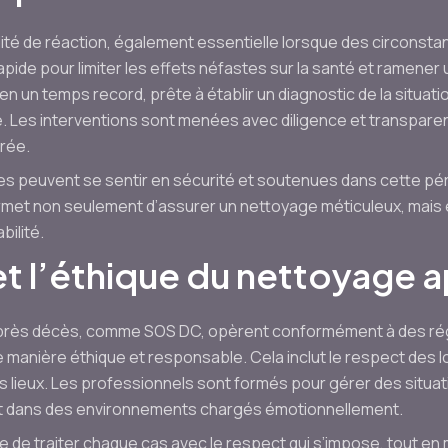
ité de réaction, également essentielle lorsque des circonsta
apide pour limiter les effets néfastes sur la santé et ramener
 en un temps record, prête à établir un diagnostic de la situa
 Les interventions sont menées avec diligence et transparen
érée.
les peuvent se sentir en sécurité et soutenues dans cette péri
met non seulement d’assurer un nettoyage méticuleux, mais 
ilité.
 et l’éthique du nettoyage
près décès, comme SOS DC, opèrent conformément à des régl
e manière éthique et responsable. Cela inclut le respect des l
s lieux. Les professionnels sont formés pour gérer des situati
t dans des environnements chargés émotionnellement.
ance de traiter chaque cas avec le respect qui s’impose, tout 