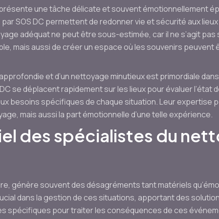
résente une tâche délicate et souvent émotionnellement épr
ts par SOS DC permettent de redonner vie et sécurité aux lie
oyage adéquat ne peut être sous-estimée, car il ne s’agit pa
ble, mais aussi de créer un espace où les souvenirs peuvent 
approfondie et d’un nettoyage minutieux est primordiale dans 
C se déplacent rapidement sur les lieux pour évaluer l’état des
ux besoins spécifiques de chaque situation. Leur expertise 
age, mais aussi la part émotionnelle d’une telle expérience.
iel des spécialistes du ne
ture, génère souvent des désagréments tant matériels qu’émo
ial dans la gestion de ces situations, apportant des solution
 spécifiques pour traiter les conséquences de ces événemen