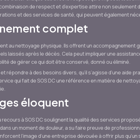
 combinaison de respect et d’expertise attire non seulement d
rations et des services de santé, qui peuvent également néce
nement complet
ent au nettoyage physique. Ils offrent un accompagnement g
els laissés après le décès. Cela peut impliquer une assistanc
ibilité de gérer ce qui doit être conservé, donné ou éliminé.
t répondre à des besoins divers, qu’il s’agisse d’une aide pra
ervice qui fait de SOS DC une référence en matière de netto
ie.
ges éloquent
eu recours à SOS DC soulignent la qualité des services propo
 dans un moment de douleur, a su faire preuve de professionn
orcent l’image d’une entreprise dévouée à offrir plus qu’un s