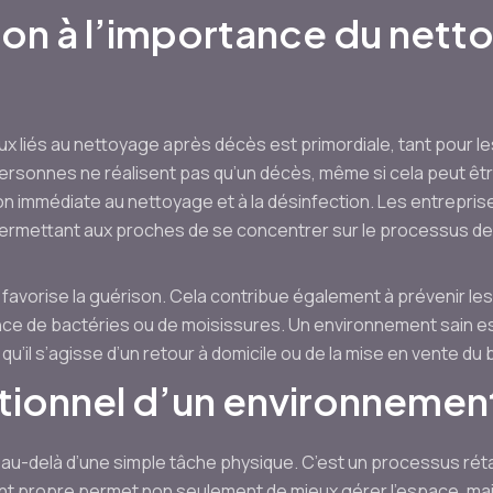
tion à l’importance du net
x liés au nettoyage après décès est primordiale, tant pour les
rsonnes ne réalisent pas qu’un décès, même si cela peut êt
ion immédiate au nettoyage et à la désinfection. Les entrep
permettant aux proches de se concentrer sur le processus de 
favorise la guérison. Cela contribue également à prévenir le
nce de bactéries ou de moisissures. Un environnement sain es
u’il s’agisse d’un retour à domicile ou de la mise en vente du 
ionnel d’un environnemen
u-delà d’une simple tâche physique. C’est un processus rétab
t propre permet non seulement de mieux gérer l’espace, mai