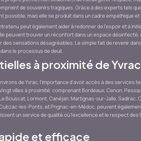
 empreint de souvenirs tragiques. Grâce à des experts tels q
t possible, mais elle se produit dans un cadre empathique et
tretenu peut également aider à redonner de l’espoir et à ini
lle peuvent trouver un réconfort dans un espace désinfecté, 
r des sensations désagréables. Le simple fait de revenir da
e dans le processus de deuil.
ielles à proximité de Yvrac
environs de Yvrac, l’importance d’avoir accès à des services 
 Vingt villes à proximité, comprenant Bordeaux, Cenon, Pessa
 Le Bouscat, Lormont, Canéjan, Martignas-sur-Jalle, Sadirac,
Cubzac-les-Ponts, et Prignac-en-Médoc, peuvent également 
issent un service de qualité où l’excellence et le respect des 
apide et efficace