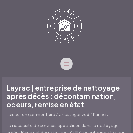
Aller
au
contenu
MAIN
MENU
Layrac | entreprise de nettoyage
après décès : décontamination,
odeurs, remise en état
Laisser un commentaire
/
Uncategorized
/ Par
ficiv
La nécessité de services spécialisés dans le nettoyage
après décès est devenue une réalité incontournable pour