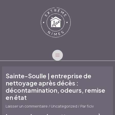
Aller
au
contenu
MAIN
MENU
Sainte-Soulle | entreprise de
nettoyage après décès :
décontamination, odeurs, remise
en état
Laisser un commentaire
/
Uncategorized
/ Par
ficiv