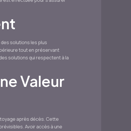
ale est effectuée pour s’assurer
ent
 des solutions les plus
périeure tout en préservant
 des solutions qui respectent à la
Une Valeur
ettoyage après décès. Cette
révisibles. Avoir accès à une