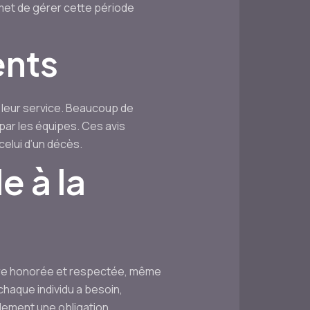
rmet de gérer cette période
ents
e leur service. Beaucoup de
 par les équipes. Ces avis
elui d’un décès.
e à la
être honorée et respectée, même
 chaque individu a besoin,
plement une obligation