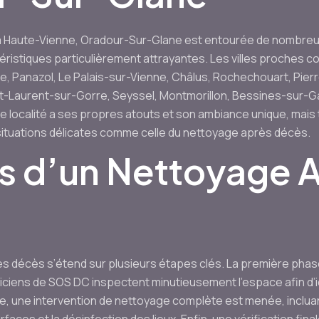
la Haute-Vienne, Oradour-Sur-Glane est entourée de nombreu
ristiques particulièrement attrayantes. Les villes proches 
ne, Panazol, Le Palais-sur-Vienne, Châlus, Rochechouart, Pierre
t-Laurent-sur-Gorre, Seyssel, Montmorillon, Bessines-sur-Gar
e localité a ses propres atouts et son ambiance unique, mais
s situations délicates comme celle du nettoyage après décès.
s d’un Nettoyage 
 décès s’étend sur plusieurs étapes clés. La première phas
iciens de SOS DC inspectent minutieusement l’espace afin d’i
ite, une intervention de nettoyage complète est menée, inclua